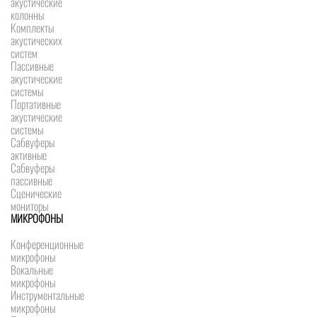
акустические
колонны
Комплекты
акустических
систем
Пассивные
акустические
системы
Портативные
акустические
системы
Сабвуферы
активные
Сабвуферы
пассивные
Сценические
мониторы
МИКРОФОНЫ
Конференционные
микрофоны
Вокальные
микрофоны
Инструментальные
микрофоны