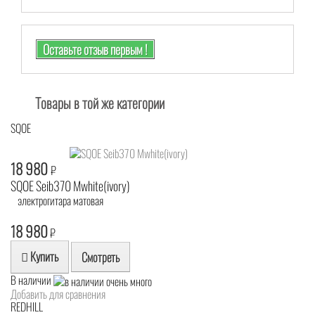
Оставьте отзыв первым !
Товары в той же категории
SQOE
18 980
₽
SQOE Seib370 Mwhite(ivory)
электрогитара матовая
18 980
₽
Купить
Смотреть
В наличии
Добавить для сравнения
REDHILL