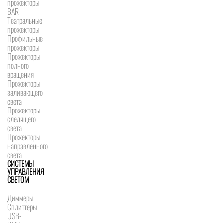
прожекторы
BAR
Театральные
прожекторы
Профильные
прожекторы
Прожекторы
полного
вращения
Прожекторы
заливающего
света
Прожекторы
следящего
света
Прожекторы
направленного
света
СИСТЕМЫ
УПРАВЛЕНИЯ
СВЕТОМ
Диммеры
Сплиттеры
USB-