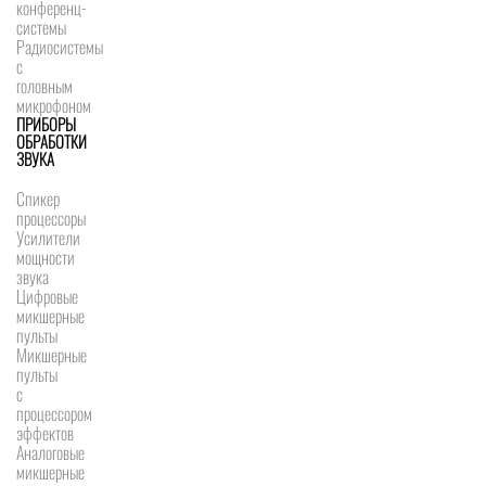
конференц-
системы
Радиосистемы
с
головным
микрофоном
ПРИБОРЫ
ОБРАБОТКИ
ЗВУКА
Спикер
процессоры
Усилители
мощности
звука
Цифровые
микшерные
пульты
Микшерные
пульты
с
процессором
эффектов
Аналоговые
микшерные