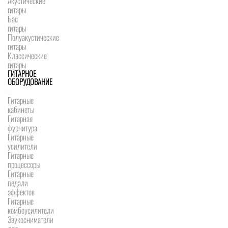
Акустические
гитары
Бас
гитары
Полуакустические
гитары
Классические
гитары
ГИТАРНОЕ
ОБОРУДОВАНИЕ
Гитарные
кабинеты
Гитарная
фурнитура
Гитарные
усилители
Гитарные
процессоры
Гитарные
педали
эффектов
Гитарные
комбоусилители
Звукосниматели