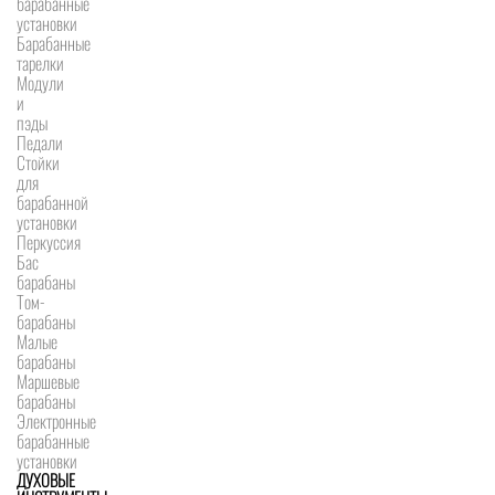
барабанные
установки
Барабанные
тарелки
Модули
и
пэды
Педали
Стойки
для
барабанной
установки
Перкуссия
Бас
барабаны
Том-
барабаны
Малые
барабаны
Маршевые
барабаны
Электронные
барабанные
установки
ДУХОВЫЕ