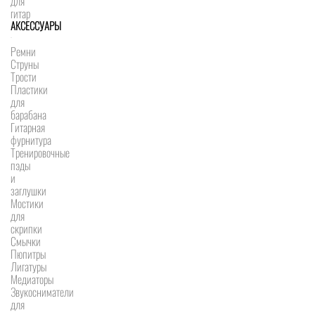
для
гитар
АКСЕССУАРЫ
Ремни
Струны
Трости
Пластики
для
барабана
Гитарная
фурнитура
Тренировочные
пэды
и
заглушки
Мостики
для
скрипки
Смычки
Пюпитры
Лигатуры
Медиаторы
Звукосниматели
для