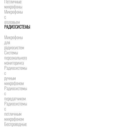
Петличные
микрофоны
Микрофоны
с
оголовьем
РАДИОСИСТЕМЫ
Микрофоны
для
радиосистем
Системы
персонального
мониторинга
Радиосистемы
c
ручным
микрофоном
Радиосистемы
с
передатчиком
Радиосистемы
с
петличным
микрофоном
Беспроводные