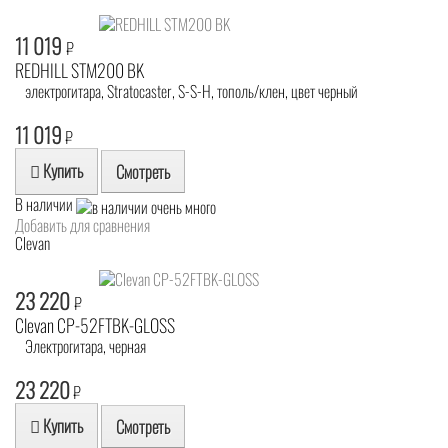
11 019
₽
REDHILL STM200 BK
электрогитара, Stratocaster, S-S-H, тополь/клен, цвет черный
11 019
₽
Купить
Смотреть
В наличии
Добавить для сравнения
Clevan
23 220
₽
Clevan CP-52FTBK-GLOSS
Электрогитара, черная
23 220
₽
Купить
Смотреть