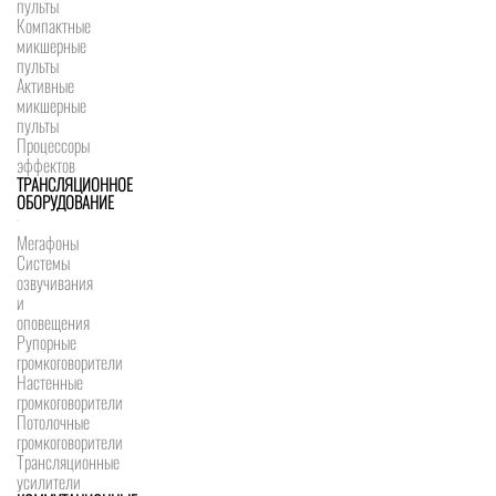
пульты
Компактные
микшерные
пульты
Активные
микшерные
пульты
Процессоры
эффектов
ТРАНСЛЯЦИОННОЕ
ОБОРУДОВАНИЕ
Мегафоны
Системы
озвучивания
и
оповещения
Рупорные
громкоговорители
Настенные
громкоговорители
Потолочные
громкоговорители
Трансляционные
усилители