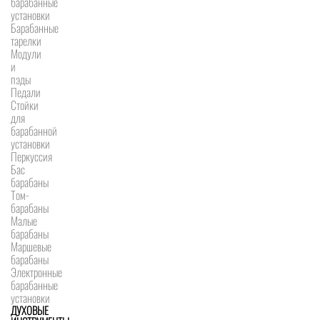
барабанные
установки
Барабанные
тарелки
Модули
и
пэды
Педали
Стойки
для
барабанной
установки
Перкуссия
Бас
барабаны
Том-
барабаны
Малые
барабаны
Маршевые
барабаны
Электронные
барабанные
установки
ДУХОВЫЕ