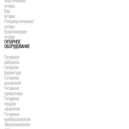
Акустические
гитары
Бас
гитары
Полуакустические
гитары
Классические
гитары
ГИТАРНОЕ
ОБОРУДОВАНИЕ
Гитарные
кабинеты
Гитарная
фурнитура
Гитарные
усилители
Гитарные
процессоры
Гитарные
педали
эффектов
Гитарные
комбоусилители
Звукосниматели