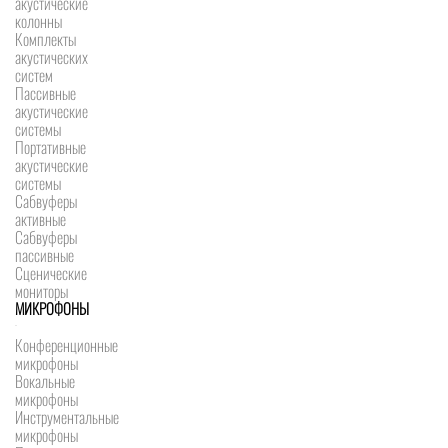
акустические
колонны
Комплекты
акустических
систем
Пассивные
акустические
системы
Портативные
акустические
системы
Сабвуферы
активные
Сабвуферы
пассивные
Сценические
мониторы
МИКРОФОНЫ
Конференционные
микрофоны
Вокальные
микрофоны
Инструментальные
микрофоны