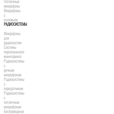
Петличные
микрофоны
Микрофоны
с
оголовьем
РАДИОСИСТЕМЫ
Микрофоны
для
радиосистем
Системы
персонального
мониторинга
Радиосистемы
c
ручным
микрофоном
Радиосистемы
с
передатчиком
Радиосистемы
с
петличным
микрофоном
Беспроводные