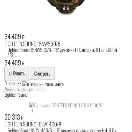
34 409
₽
EIGHTEEN SOUND 15NW530/8
EighteenSound 15NW530/8 - 15" динамик НЧ, неодим, 8 Ом, 500 Вт
AES,...
34 409
₽
Купить
Смотреть
В наличии
Добавить для сравнения
Eighteen Sound
30 313
₽
EIGHTEEN SOUND 18LW1400/8
EighteenSound 18LW1400/8 - 18" динамик с расширенным НЧ, 8 Ом,