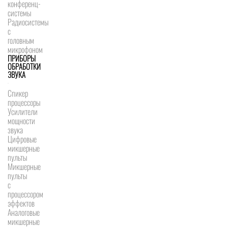
конференц-
системы
Радиосистемы
с
головным
микрофоном
ПРИБОРЫ
ОБРАБОТКИ
ЗВУКА
Спикер
процессоры
Усилители
мощности
звука
Цифровые
микшерные
пульты
Микшерные
пульты
с
процессором
эффектов
Аналоговые
микшерные