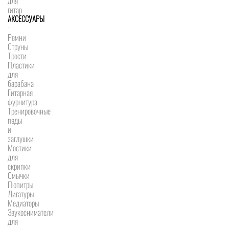
для
гитар
АКСЕССУАРЫ
Ремни
Струны
Трости
Пластики
для
барабана
Гитарная
фурнитура
Тренировочные
пэды
и
заглушки
Мостики
для
скрипки
Смычки
Пюпитры
Лигатуры
Медиаторы
Звукосниматели
для