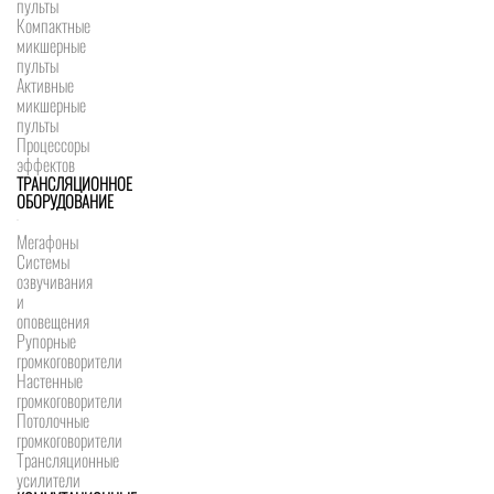
пульты
Компактные
микшерные
пульты
Активные
микшерные
пульты
Процессоры
эффектов
ТРАНСЛЯЦИОННОЕ
ОБОРУДОВАНИЕ
Мегафоны
Системы
озвучивания
и
оповещения
Рупорные
громкоговорители
Настенные
громкоговорители
Потолочные
громкоговорители
Трансляционные
усилители