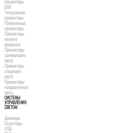
прожекторы
BAR
Театральные
прожекторы
Профильные
прожекторы
Прожекторы
полного
вращения
Прожекторы
заливающего
света
Прожекторы
следящего
света
Прожекторы
направленного
света
СИСТЕМЫ
УПРАВЛЕНИЯ
СВЕТОМ
Диммеры
Сплиттеры
USB-