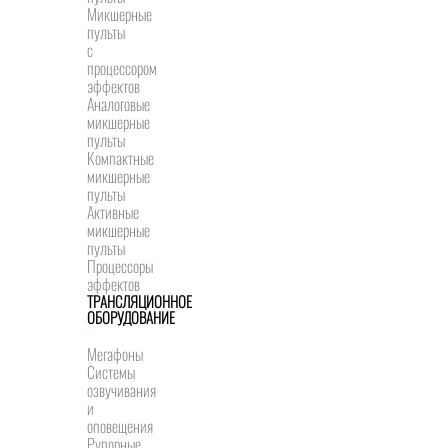
Микшерные
пульты
с
процессором
эффектов
Аналоговые
микшерные
пульты
Компактные
микшерные
пульты
Активные
микшерные
пульты
Процессоры
эффектов
ТРАНСЛЯЦИОННОЕ
ОБОРУДОВАНИЕ
Мегафоны
Системы
озвучивания
и
оповещения
Рупорные