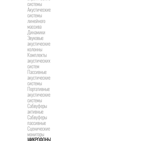
системы
Акустические
системы
линейного
массива
Динамики
Звуковые
акустические
колонны
Комплекты
акустических
систем
Пассивные
акустические
системы
Портативные
акустические
системы
Сабвуферы
активные
Сабвуферы
пассивные
Сценические
мониторы
МИКРОФОНЫ