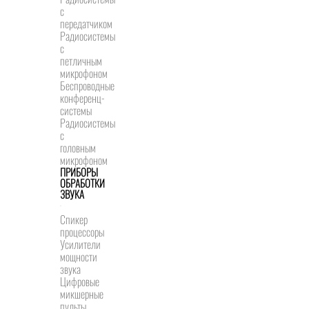
с
передатчиком
Радиосистемы
с
петличным
микрофоном
Беспроводные
конференц-
системы
Радиосистемы
с
головным
микрофоном
ПРИБОРЫ
ОБРАБОТКИ
ЗВУКА
Спикер
процессоры
Усилители
мощности
звука
Цифровые
микшерные
пульты