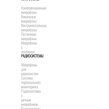
Конференционные
микрофоны
Вокальные
микрофоны
Инструментальные
микрофоны
Петличные
микрофоны
Микрофоны
с
оголовьем
РАДИОСИСТЕМЫ
Микрофоны
для
радиосистем
Системы
персонального
мониторинга
Радиосистемы
c
ручным
микрофоном
Радиосистемы