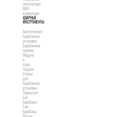
синтезаторы
MIDI
клавиатуры
УДАРНЫЕ
ИНСТРУМЕНТЫ
Акустические
барабанные
установки
Барабанные
тарелки
Модули
и
пэды
Педали
Стойки
для
барабанной
установки
Перкуссия
Бас
барабаны
Том-
барабаны
Малые