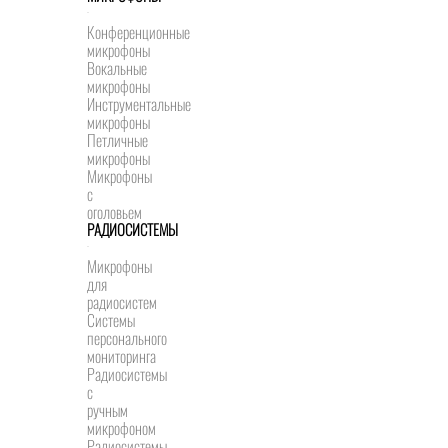
Конференционные
микрофоны
Вокальные
микрофоны
Инструментальные
микрофоны
Петличные
микрофоны
Микрофоны
с
оголовьем
РАДИОСИСТЕМЫ
Микрофоны
для
радиосистем
Системы
персонального
мониторинга
Радиосистемы
c
ручным
микрофоном
Радиосистемы