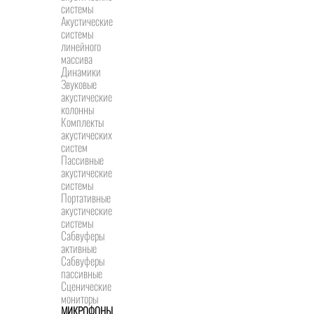
системы
Акустические
системы
линейного
массива
Динамики
Звуковые
акустические
колонны
Комплекты
акустических
систем
Пассивные
акустические
системы
Портативные
акустические
системы
Сабвуферы
активные
Сабвуферы
пассивные
Сценические
мониторы
МИКРОФОНЫ