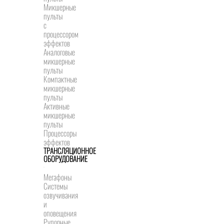
Микшерные
пульты
с
процессором
эффектов
Аналоговые
микшерные
пульты
Компактные
микшерные
пульты
Активные
микшерные
пульты
Процессоры
эффектов
ТРАНСЛЯЦИОННОЕ
ОБОРУДОВАНИЕ
Мегафоны
Системы
озвучивания
и
оповещения
Рупорные