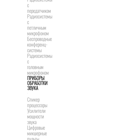
с
передатчиком
Радиосистемы
с
петличным
микрофоном
Беспроводные
конференц-
системы
Радиосистемы
с
головным
микрофоном
ПРИБОРЫ
ОБРАБОТКИ
ЗВУКА
Спикер
процессоры
Усилители
мощности
звука
Цифровые
микшерные
пульты