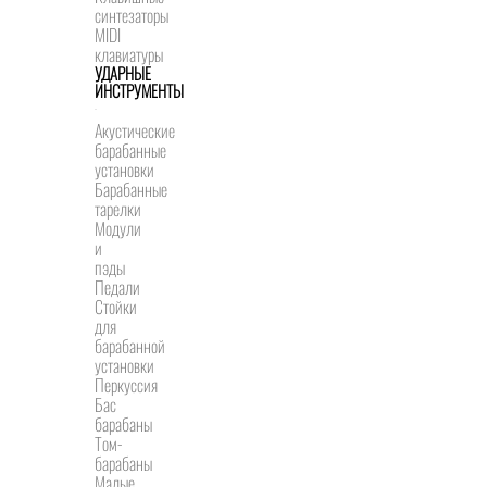
синтезаторы
MIDI
клавиатуры
УДАРНЫЕ
ИНСТРУМЕНТЫ
Акустические
барабанные
установки
Барабанные
тарелки
Модули
и
пэды
Педали
Стойки
для
барабанной
установки
Перкуссия
Бас
барабаны
Том-
барабаны
Малые