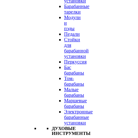
установки
Барабанные
тарелки
Модули
и
пэды
Педали
Стойки
для
барабанной
установки
Перкуссия
Бас
барабаны
Том-
барабаны
Малые
барабаны
Маршевые
барабаны
Электронные
барабанные
установки
ДУХОВЫЕ
ИНСТРУМЕНТЫ