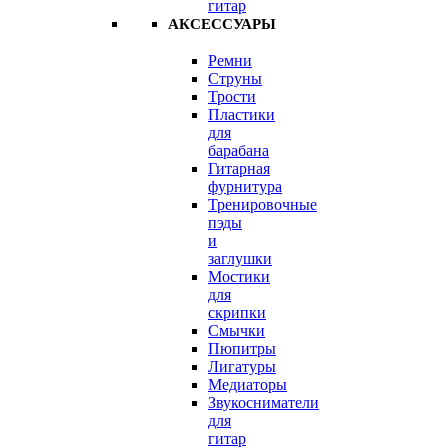
гитар
АКСЕССУАРЫ
Ремни
Струны
Трости
Пластики
для
барабана
Гитарная
фурнитура
Тренировочные
пэды
и
заглушки
Мостики
для
скрипки
Смычки
Пюпитры
Лигатуры
Медиаторы
Звукосниматели
для
гитар