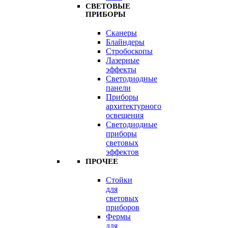
СВЕТОВЫЕ
ПРИБОРЫ
Сканеры
Блайндеры
Стробоскопы
Лазерные
эффекты
Светодиодные
панели
Приборы
архитектурного
освещения
Светодиодные
приборы
световых
эффектов
ПРОЧЕЕ
Стойки
для
световых
приборов
Фермы
для