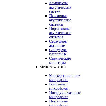
Комплекты
акустических
систем
Пассивные
акустические
системы
Портативные
акустические
системы
Сабвуферы
активные
Сабвуферы
пассивные
Сценические
мониторы
МИКРОФОНЫ
Конференционные
микрофоны
Вокальные
микрофоны
Инструментальные
микрофоны
Петличные
микрофоны