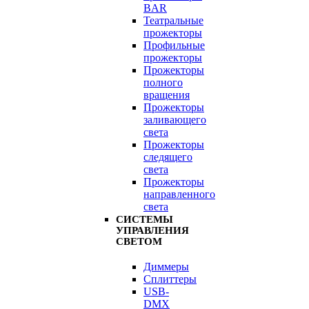
BAR
Театральные
прожекторы
Профильные
прожекторы
Прожекторы
полного
вращения
Прожекторы
заливающего
света
Прожекторы
следящего
света
Прожекторы
направленного
света
СИСТЕМЫ
УПРАВЛЕНИЯ
СВЕТОМ
Диммеры
Сплиттеры
USB-
DMX