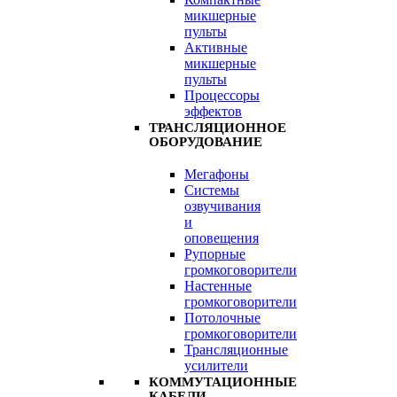
микшерные
пульты
Активные
микшерные
пульты
Процессоры
эффектов
ТРАНСЛЯЦИОННОЕ
ОБОРУДОВАНИЕ
Мегафоны
Системы
озвучивания
и
оповещения
Рупорные
громкоговорители
Настенные
громкоговорители
Потолочные
громкоговорители
Трансляционные
усилители
КОММУТАЦИОННЫЕ
КАБЕЛИ