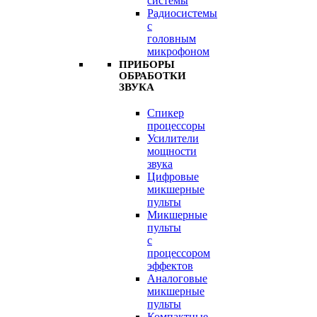
системы
Радиосистемы
с
головным
микрофоном
ПРИБОРЫ
ОБРАБОТКИ
ЗВУКА
Спикер
процессоры
Усилители
мощности
звука
Цифровые
микшерные
пульты
Микшерные
пульты
с
процессором
эффектов
Аналоговые
микшерные
пульты
Компактные