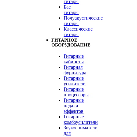
гитары
Бас
гитары
Полуакустические
гитары
Классические
гитары
ГИТАРНОЕ
ОБОРУДОВАНИЕ
Гитарные
кабинеты
Гитарная
фурнитура
Гитарные
усилители
Гитарные
процессоры
Гитарные
педали
эффектов
Гитарные
комбоусилители
Звукосниматели
для