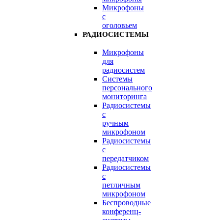
Микрофоны
с
оголовьем
РАДИОСИСТЕМЫ
Микрофоны
для
радиосистем
Системы
персонального
мониторинга
Радиосистемы
c
ручным
микрофоном
Радиосистемы
с
передатчиком
Радиосистемы
с
петличным
микрофоном
Беспроводные
конференц-