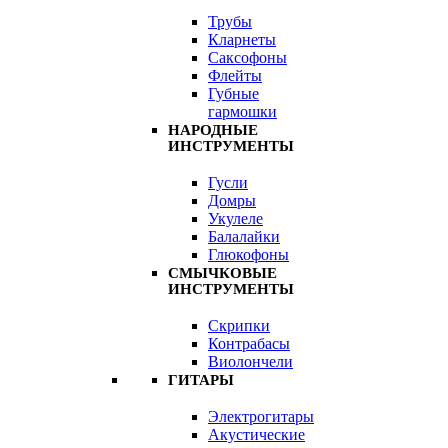
Трубы
Кларнеты
Саксофоны
Флейты
Губные
гармошки
НАРОДНЫЕ
ИНСТРУМЕНТЫ
Гусли
Домры
Укулеле
Балалайки
Глюкофоны
СМЫЧКОВЫЕ
ИНСТРУМЕНТЫ
Скрипки
Контрабасы
Виолончели
ГИТАРЫ
Электрогитары
Акустические