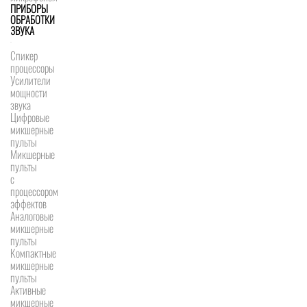
ПРИБОРЫ
ОБРАБОТКИ
ЗВУКА
Спикер
процессоры
Усилители
мощности
звука
Цифровые
микшерные
пульты
Микшерные
пульты
с
процессором
эффектов
Аналоговые
микшерные
пульты
Компактные
микшерные
пульты
Активные
микшерные