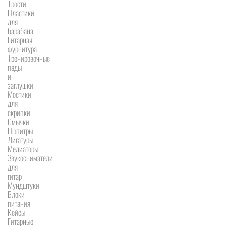
Трости
Пластики
для
барабана
Гитарная
фурнитура
Тренировочные
пэды
и
заглушки
Мостики
для
скрипки
Смычки
Пюпитры
Лигатуры
Медиаторы
Звукосниматели
для
гитар
Мундштуки
Блоки
питания
Кейсы
Гитарные