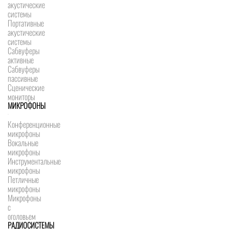
акустические
системы
Портативные
акустические
системы
Сабвуферы
активные
Сабвуферы
пассивные
Сценические
мониторы
МИКРОФОНЫ
Конференционные
микрофоны
Вокальные
микрофоны
Инструментальные
микрофоны
Петличные
микрофоны
Микрофоны
с
оголовьем
РАДИОСИСТЕМЫ