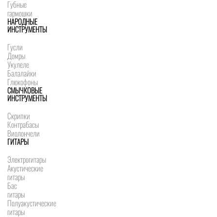
Губные
гармошки
НАРОДНЫЕ
ИНСТРУМЕНТЫ
Гусли
Домры
Укулеле
Балалайки
Глюкофоны
СМЫЧКОВЫЕ
ИНСТРУМЕНТЫ
Скрипки
Контрабасы
Виолончели
ГИТАРЫ
Электрогитары
Акустические
гитары
Бас
гитары
Полуакустические
гитары