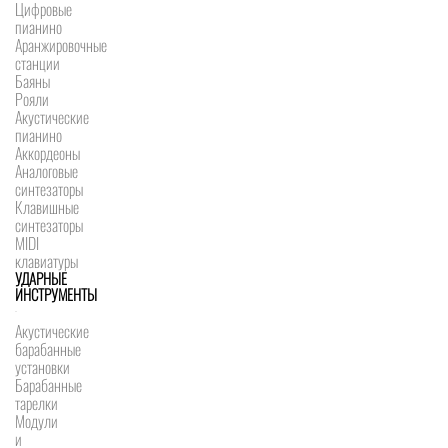
Цифровые
пианино
Аранжировочные
станции
Баяны
Рояли
Акустические
пианино
Аккордеоны
Аналоговые
синтезаторы
Клавишные
синтезаторы
MIDI
клавиатуры
УДАРНЫЕ
ИНСТРУМЕНТЫ
Акустические
барабанные
установки
Барабанные
тарелки
Модули
и