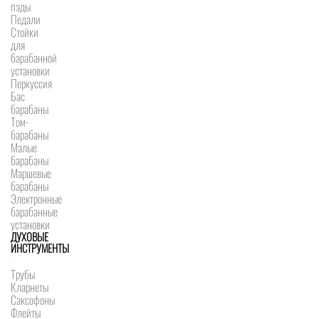
пэды
Педали
Стойки
для
барабанной
установки
Перкуссия
Бас
барабаны
Том-
барабаны
Малые
барабаны
Маршевые
барабаны
Электронные
барабанные
установки
ДУХОВЫЕ
ИНСТРУМЕНТЫ
Трубы
Кларнеты
Саксофоны
Флейты