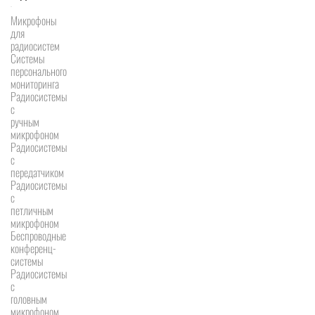
Микрофоны
для
радиосистем
Системы
персонального
мониторинга
Радиосистемы
c
ручным
микрофоном
Радиосистемы
с
передатчиком
Радиосистемы
с
петличным
микрофоном
Беспроводные
конференц-
системы
Радиосистемы
с
головным
микрофоном