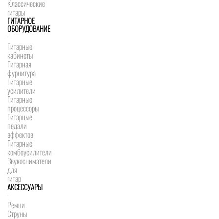
Классические
гитары
ГИТАРНОЕ
ОБОРУДОВАНИЕ
Гитарные
кабинеты
Гитарная
фурнитура
Гитарные
усилители
Гитарные
процессоры
Гитарные
педали
эффектов
Гитарные
комбоусилители
Звукосниматели
для
гитар
АКСЕССУАРЫ
Ремни
Струны