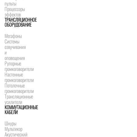
пульты
Процессоры
эффектов
ТРАНСЛЯЦИОННОЕ
ОБОРУДОВАНИЕ
Мегафоны
Системы
озвучивания
и
оповещения
Рупорные
громкоговорители
Настенные
громкоговорители
Потолочные
громкоговорители
Трансляционные
усилители
КОММУТАЦИОННЫЕ
КАБЕЛИ
Шнуры
Мультикор
Акустический