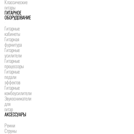
Классические
гитары
ГИТАРНОЕ
ОБОРУДОВАНИЕ
Гитарные
кабинеты
Гитарная
фурнитура
Гитарные
усилители
Гитарные
процессоры
Гитарные
педали
эффектов
Гитарные
комбоусилители
Звукосниматели
для
гитар
АКСЕССУАРЫ
Ремни
Струны