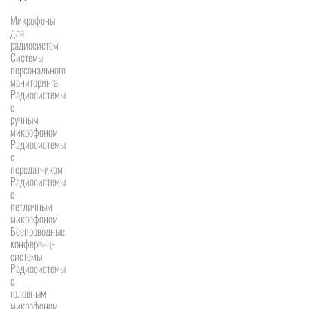
Микрофоны
для
радиосистем
Системы
персонального
мониторинга
Радиосистемы
c
ручным
микрофоном
Радиосистемы
с
передатчиком
Радиосистемы
с
петличным
микрофоном
Беспроводные
конференц-
системы
Радиосистемы
с
головным
микрофоном