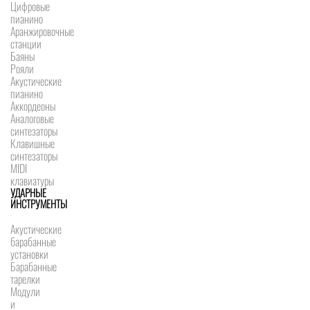
Цифровые
пианино
Аранжировочные
станции
Баяны
Рояли
Акустические
пианино
Аккордеоны
Аналоговые
синтезаторы
Клавишные
синтезаторы
MIDI
клавиатуры
УДАРНЫЕ
ИНСТРУМЕНТЫ
Акустические
барабанные
установки
Барабанные
тарелки
Модули
и