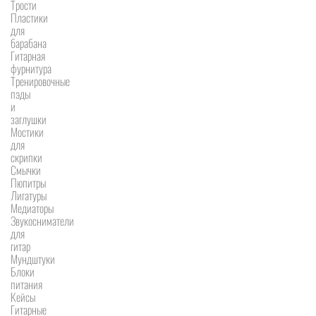
Трости
Пластики
для
барабана
Гитарная
фурнитура
Тренировочные
пэды
и
заглушки
Мостики
для
скрипки
Смычки
Пюпитры
Лигатуры
Медиаторы
Звукосниматели
для
гитар
Мундштуки
Блоки
питания
Кейсы
Гитарные