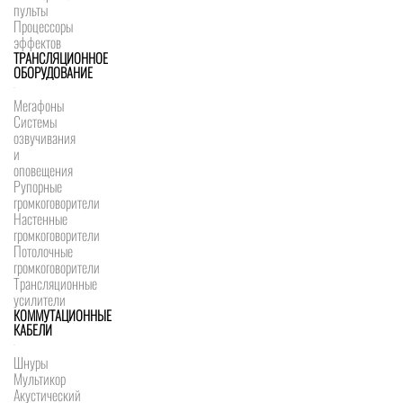
пульты
Процессоры
эффектов
ТРАНСЛЯЦИОННОЕ
ОБОРУДОВАНИЕ
Мегафоны
Системы
озвучивания
и
оповещения
Рупорные
громкоговорители
Настенные
громкоговорители
Потолочные
громкоговорители
Трансляционные
усилители
КОММУТАЦИОННЫЕ
КАБЕЛИ
Шнуры
Мультикор
Акустический