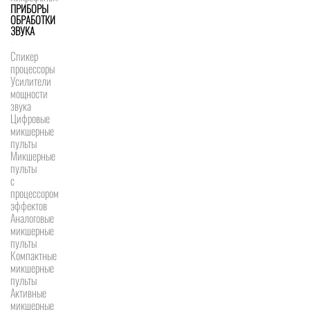
ПРИБОРЫ
ОБРАБОТКИ
ЗВУКА
Спикер
процессоры
Усилители
мощности
звука
Цифровые
микшерные
пульты
Микшерные
пульты
с
процессором
эффектов
Аналоговые
микшерные
пульты
Компактные
микшерные
пульты
Активные
микшерные