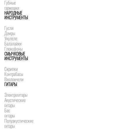
Губные
гармошки
НАРОДНЫЕ
ИНСТРУМЕНТЫ
Гусли
Домры
Укулеле
Балалайки
Глюкофоны
СМЫЧКОВЫЕ
ИНСТРУМЕНТЫ
Скрипки
Контрабасы
Виолончели
ГИТАРЫ
Электрогитары
Акустические
гитары
Бас
гитары
Полуакустические
гитары