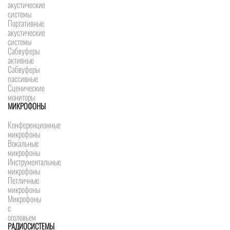
акустические
системы
Портативные
акустические
системы
Сабвуферы
активные
Сабвуферы
пассивные
Сценические
мониторы
МИКРОФОНЫ
Конференционные
микрофоны
Вокальные
микрофоны
Инструментальные
микрофоны
Петличные
микрофоны
Микрофоны
с
оголовьем
РАДИОСИСТЕМЫ