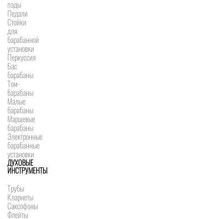
пэды
Педали
Стойки
для
барабанной
установки
Перкуссия
Бас
барабаны
Том-
барабаны
Малые
барабаны
Маршевые
барабаны
Электронные
барабанные
установки
ДУХОВЫЕ
ИНСТРУМЕНТЫ
Трубы
Кларнеты
Саксофоны
Флейты