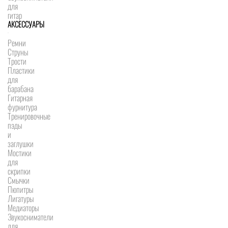
для
гитар
АКСЕССУАРЫ
Ремни
Струны
Трости
Пластики
для
барабана
Гитарная
фурнитура
Тренировочные
пэды
и
заглушки
Мостики
для
скрипки
Смычки
Пюпитры
Лигатуры
Медиаторы
Звукосниматели
для