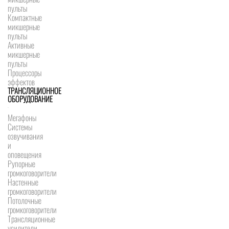
пульты
Компактные
микшерные
пульты
Активные
микшерные
пульты
Процессоры
эффектов
ТРАНСЛЯЦИОННОЕ
ОБОРУДОВАНИЕ
Мегафоны
Системы
озвучивания
и
оповещения
Рупорные
громкоговорители
Настенные
громкоговорители
Потолочные
громкоговорители
Трансляционные
усилители