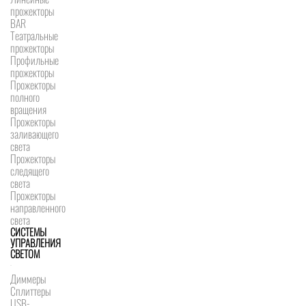
прожекторы
BAR
Театральные
прожекторы
Профильные
прожекторы
Прожекторы
полного
вращения
Прожекторы
заливающего
света
Прожекторы
следящего
света
Прожекторы
направленного
света
СИСТЕМЫ
УПРАВЛЕНИЯ
СВЕТОМ
Диммеры
Сплиттеры
USB-