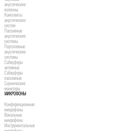
акустические
колонны
Комплекты
акустических
систем
Пассивные
акустические
системы
Портативные
акустические
системы
Сабвуферы
активные
Сабвуферы
пассивные
Сценические
мониторы
МИКРОФОНЫ
Конференционные
микрофоны
Вокальные
микрофоны
Инструментальные
микрофоны