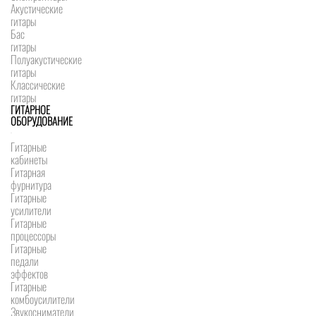
Акустические
гитары
Бас
гитары
Полуакустические
гитары
Классические
гитары
ГИТАРНОЕ
ОБОРУДОВАНИЕ
Гитарные
кабинеты
Гитарная
фурнитура
Гитарные
усилители
Гитарные
процессоры
Гитарные
педали
эффектов
Гитарные
комбоусилители
Звукосниматели