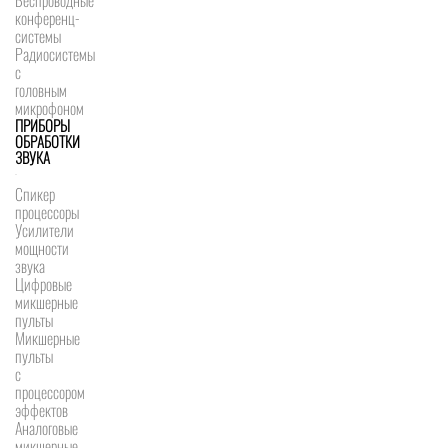
Беспроводные
конференц-
системы
Радиосистемы
с
головным
микрофоном
ПРИБОРЫ
ОБРАБОТКИ
ЗВУКА
Спикер
процессоры
Усилители
мощности
звука
Цифровые
микшерные
пульты
Микшерные
пульты
с
процессором
эффектов
Аналоговые
микшерные