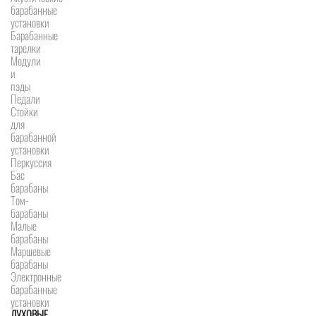
барабанные
установки
Барабанные
тарелки
Модули
и
пэды
Педали
Стойки
для
барабанной
установки
Перкуссия
Бас
барабаны
Том-
барабаны
Малые
барабаны
Маршевые
барабаны
Электронные
барабанные
установки
ДУХОВЫЕ