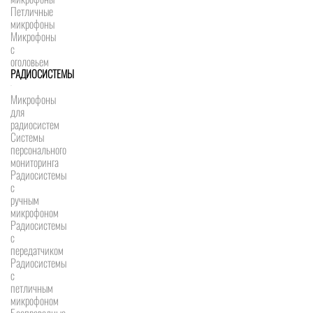
Петличные
микрофоны
Микрофоны
с
оголовьем
РАДИОСИСТЕМЫ
Микрофоны
для
радиосистем
Системы
персонального
мониторинга
Радиосистемы
c
ручным
микрофоном
Радиосистемы
с
передатчиком
Радиосистемы
с
петличным
микрофоном