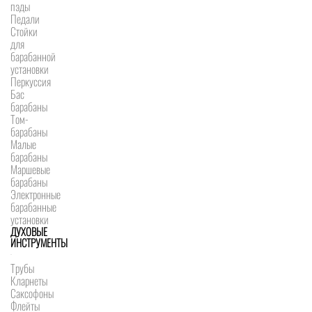
пэды
Педали
Стойки
для
барабанной
установки
Перкуссия
Бас
барабаны
Том-
барабаны
Малые
барабаны
Маршевые
барабаны
Электронные
барабанные
установки
ДУХОВЫЕ
ИНСТРУМЕНТЫ
Трубы
Кларнеты
Саксофоны
Флейты