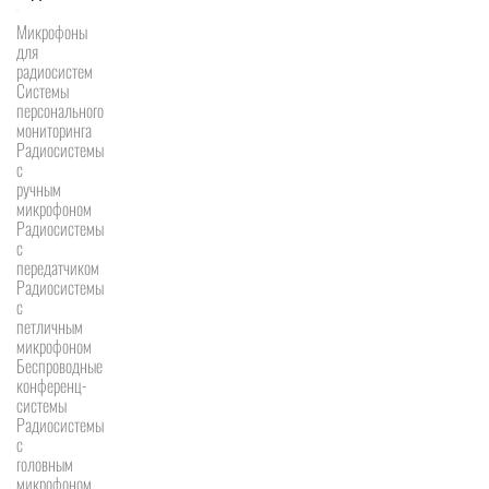
Микрофоны
для
радиосистем
Системы
персонального
мониторинга
Радиосистемы
c
ручным
микрофоном
Радиосистемы
с
передатчиком
Радиосистемы
с
петличным
микрофоном
Беспроводные
конференц-
системы
Радиосистемы
с
головным
микрофоном