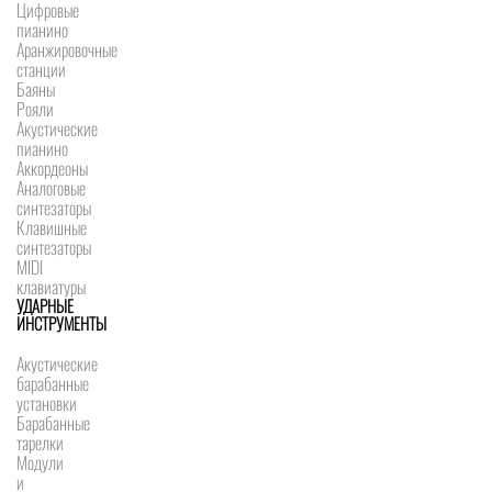
Цифровые
пианино
Аранжировочные
станции
Баяны
Рояли
Акустические
пианино
Аккордеоны
Аналоговые
синтезаторы
Клавишные
синтезаторы
MIDI
клавиатуры
УДАРНЫЕ
ИНСТРУМЕНТЫ
Акустические
барабанные
установки
Барабанные
тарелки
Модули
и