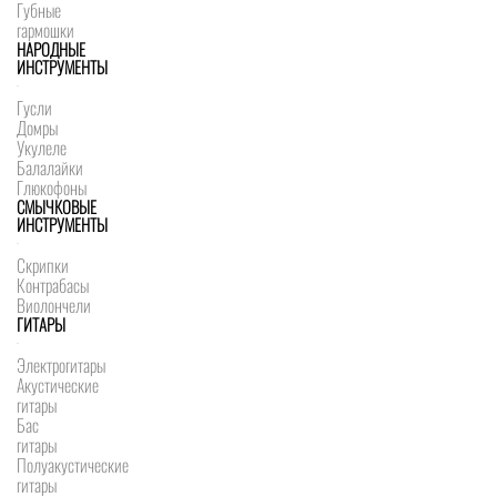
Губные
гармошки
НАРОДНЫЕ
ИНСТРУМЕНТЫ
Гусли
Домры
Укулеле
Балалайки
Глюкофоны
СМЫЧКОВЫЕ
ИНСТРУМЕНТЫ
Скрипки
Контрабасы
Виолончели
ГИТАРЫ
Электрогитары
Акустические
гитары
Бас
гитары
Полуакустические
гитары