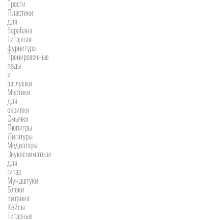
Трости
Пластики
для
барабана
Гитарная
фурнитура
Тренировочные
пэды
и
заглушки
Мостики
для
скрипки
Смычки
Пюпитры
Лигатуры
Медиаторы
Звукосниматели
для
гитар
Мундштуки
Блоки
питания
Кейсы
Гитарные