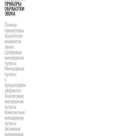
ПРИБОРЫ
ОБРАБОТКИ
ЗВУКА
Спикер
процессоры
Усилители
мощности
звука
Цифровые
микшерные
пульты
Микшерные
пульты
с
процессором
эффектов
Аналоговые
микшерные
пульты
Компактные
микшерные
пульты
Активные
микшерные