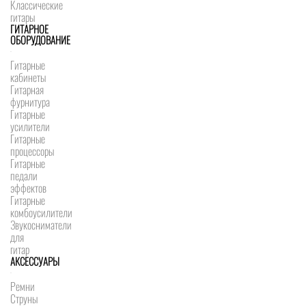
Классические
гитары
ГИТАРНОЕ
ОБОРУДОВАНИЕ
Гитарные
кабинеты
Гитарная
фурнитура
Гитарные
усилители
Гитарные
процессоры
Гитарные
педали
эффектов
Гитарные
комбоусилители
Звукосниматели
для
гитар
АКСЕССУАРЫ
Ремни
Струны