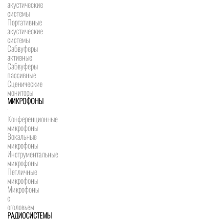
акустические
системы
Портативные
акустические
системы
Сабвуферы
активные
Сабвуферы
пассивные
Сценические
мониторы
МИКРОФОНЫ
Конференционные
микрофоны
Вокальные
микрофоны
Инструментальные
микрофоны
Петличные
микрофоны
Микрофоны
с
оголовьем
РАДИОСИСТЕМЫ