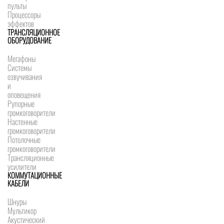
пульты
Процессоры
эффектов
ТРАНСЛЯЦИОННОЕ
ОБОРУДОВАНИЕ
Мегафоны
Системы
озвучивания
и
оповещения
Рупорные
громкоговорители
Настенные
громкоговорители
Потолочные
громкоговорители
Трансляционные
усилители
КОММУТАЦИОННЫЕ
КАБЕЛИ
Шнуры
Мультикор
Акустический