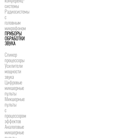
конференц-
системы
Радиосистемы
с
головным
микрофоном
ПРИБОРЫ
ОБРАБОТКИ
ЗВУКА
Спикер
процессоры
Усилители
мощности
звука
Цифровые
микшерные
пульты
Микшерные
пульты
с
процессором
эффектов
Аналоговые
микшерные
пульты