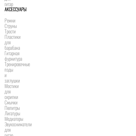
гитар
АКСЕССУАРЫ
Ремни
Струны
Трости
Пластики
для
барабана
Гитарная
фурнитура
Тренировочные
пэды
и
заглушки
Мостики
для
скрипки
Смычки
Пюпитры
Лигатуры
Медиаторы
Звукосниматели
для
гитар