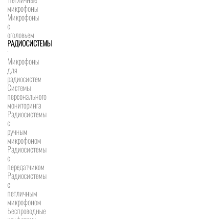
микрофоны
Микрофоны
с
оголовьем
РАДИОСИСТЕМЫ
Микрофоны
для
радиосистем
Системы
персонального
мониторинга
Радиосистемы
c
ручным
микрофоном
Радиосистемы
с
передатчиком
Радиосистемы
с
петличным
микрофоном
Беспроводные