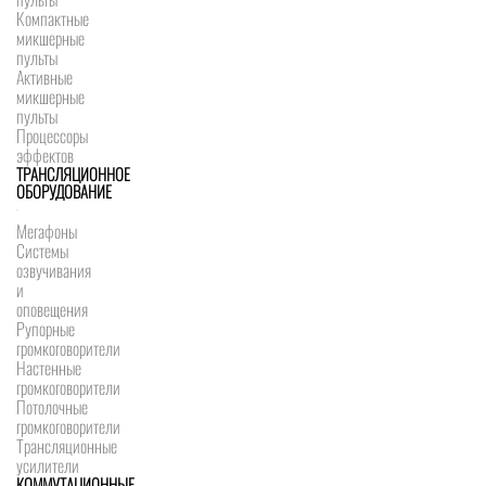
Компактные
микшерные
пульты
Активные
микшерные
пульты
Процессоры
эффектов
ТРАНСЛЯЦИОННОЕ
ОБОРУДОВАНИЕ
Мегафоны
Системы
озвучивания
и
оповещения
Рупорные
громкоговорители
Настенные
громкоговорители
Потолочные
громкоговорители
Трансляционные
усилители
КОММУТАЦИОННЫЕ