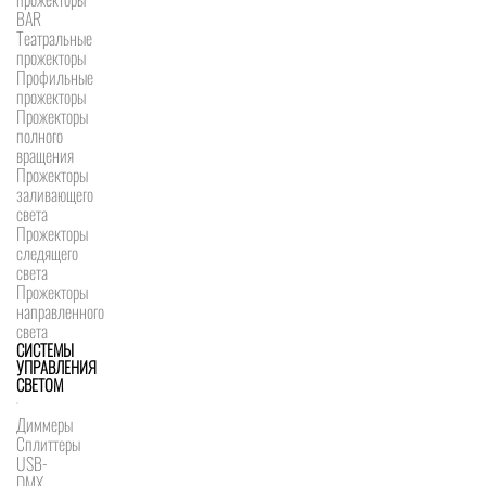
BAR
Театральные
прожекторы
Профильные
прожекторы
Прожекторы
полного
вращения
Прожекторы
заливающего
света
Прожекторы
следящего
света
Прожекторы
направленного
света
СИСТЕМЫ
УПРАВЛЕНИЯ
СВЕТОМ
Диммеры
Сплиттеры
USB-
DMX