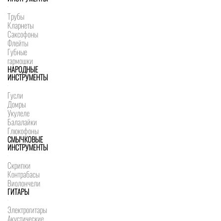
Трубы
Кларнеты
Саксофоны
Флейты
Губные
гармошки
НАРОДНЫЕ
ИНСТРУМЕНТЫ
Гусли
Домры
Укулеле
Балалайки
Глюкофоны
СМЫЧКОВЫЕ
ИНСТРУМЕНТЫ
Скрипки
Контрабасы
Виолончели
ГИТАРЫ
Электрогитары
Акустические