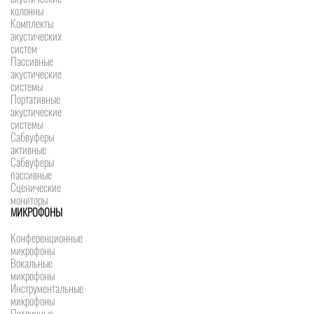
колонны
Комплекты
акустических
систем
Пассивные
акустические
системы
Портативные
акустические
системы
Сабвуферы
активные
Сабвуферы
пассивные
Сценические
мониторы
МИКРОФОНЫ
Конференционные
микрофоны
Вокальные
микрофоны
Инструментальные
микрофоны
Петличные