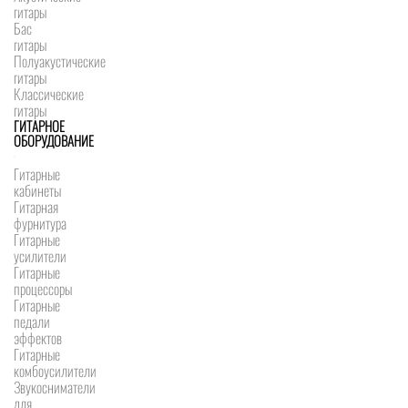
гитары
Бас
гитары
Полуакустические
гитары
Классические
гитары
ГИТАРНОЕ
ОБОРУДОВАНИЕ
Гитарные
кабинеты
Гитарная
фурнитура
Гитарные
усилители
Гитарные
процессоры
Гитарные
педали
эффектов
Гитарные
комбоусилители
Звукосниматели
для