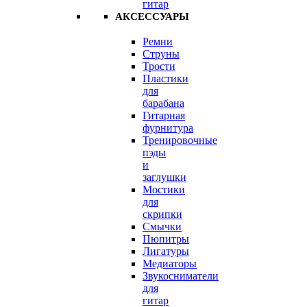
гитар
АКСЕССУАРЫ
Ремни
Струны
Трости
Пластики
для
барабана
Гитарная
фурнитура
Тренировочные
пэды
и
заглушки
Мостики
для
скрипки
Смычки
Пюпитры
Лигатуры
Медиаторы
Звукосниматели
для
гитар