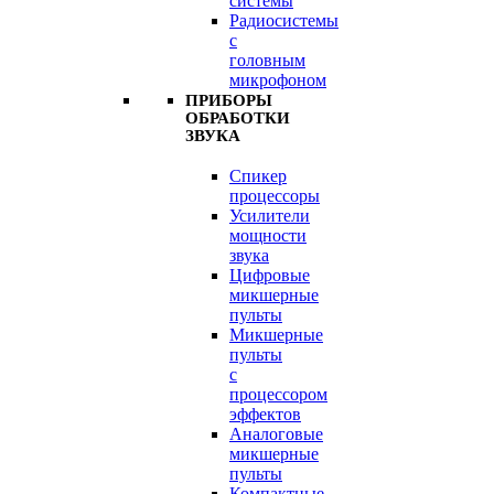
системы
Радиосистемы
с
головным
микрофоном
ПРИБОРЫ
ОБРАБОТКИ
ЗВУКА
Спикер
процессоры
Усилители
мощности
звука
Цифровые
микшерные
пульты
Микшерные
пульты
с
процессором
эффектов
Аналоговые
микшерные
пульты
Компактные