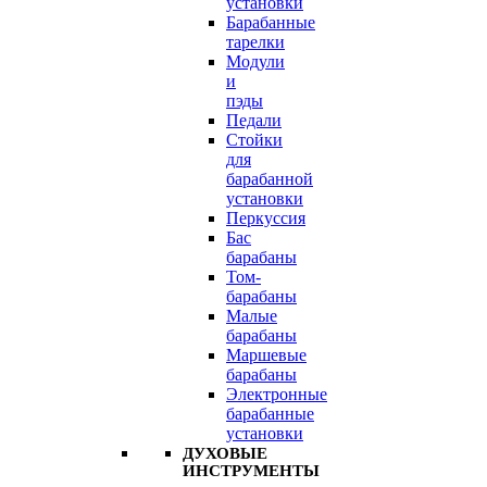
установки
Барабанные
тарелки
Модули
и
пэды
Педали
Стойки
для
барабанной
установки
Перкуссия
Бас
барабаны
Том-
барабаны
Малые
барабаны
Маршевые
барабаны
Электронные
барабанные
установки
ДУХОВЫЕ
ИНСТРУМЕНТЫ