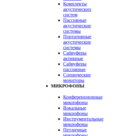
Комплекты
акустических
систем
Пассивные
акустические
системы
Портативные
акустические
системы
Сабвуферы
активные
Сабвуферы
пассивные
Сценические
мониторы
МИКРОФОНЫ
Конференционные
микрофоны
Вокальные
микрофоны
Инструментальные
микрофоны
Петличные
микрофоны