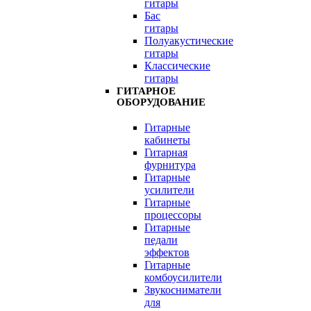
гитары
Бас
гитары
Полуакустические
гитары
Классические
гитары
ГИТАРНОЕ
ОБОРУДОВАНИЕ
Гитарные
кабинеты
Гитарная
фурнитура
Гитарные
усилители
Гитарные
процессоры
Гитарные
педали
эффектов
Гитарные
комбоусилители
Звукосниматели
для