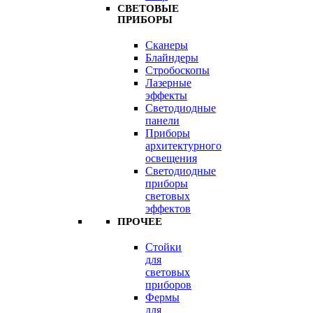
СВЕТОВЫЕ
ПРИБОРЫ
Сканеры
Блайндеры
Стробоскопы
Лазерные
эффекты
Светодиодные
панели
Приборы
архитектурного
освещения
Светодиодные
приборы
световых
эффектов
ПРОЧЕЕ
Стойки
для
световых
приборов
Фермы
для