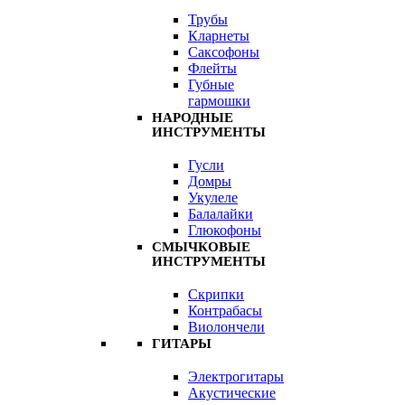
Трубы
Кларнеты
Саксофоны
Флейты
Губные
гармошки
НАРОДНЫЕ
ИНСТРУМЕНТЫ
Гусли
Домры
Укулеле
Балалайки
Глюкофоны
СМЫЧКОВЫЕ
ИНСТРУМЕНТЫ
Скрипки
Контрабасы
Виолончели
ГИТАРЫ
Электрогитары
Акустические