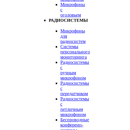
Микрофоны
с
оголовьем
РАДИОСИСТЕМЫ
Микрофоны
для
радиосистем
Системы
персонального
мониторинга
Радиосистемы
c
ручным
микрофоном
Радиосистемы
с
передатчиком
Радиосистемы
с
петличным
микрофоном
Беспроводные
конференц-