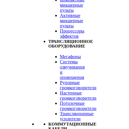
микшерные
пульты
Активные
микшерные
пульты
Процессоры
эффектов
ТРАНСЛЯЦИОННОЕ
ОБОРУДОВАНИЕ
Мегафоны
Системы
озвучивания
и
оповещения
Рупорные
громкоговорители
Настенные
громкоговорители
Потолочные
громкоговорители
Трансляционные
усилители
КОММУТАЦИОННЫЕ
КАБЕЛИ