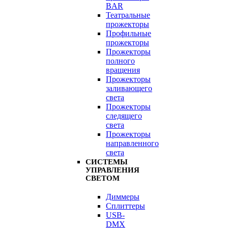
BAR
Театральные
прожекторы
Профильные
прожекторы
Прожекторы
полного
вращения
Прожекторы
заливающего
света
Прожекторы
следящего
света
Прожекторы
направленного
света
СИСТЕМЫ
УПРАВЛЕНИЯ
СВЕТОМ
Диммеры
Сплиттеры
USB-
DMX