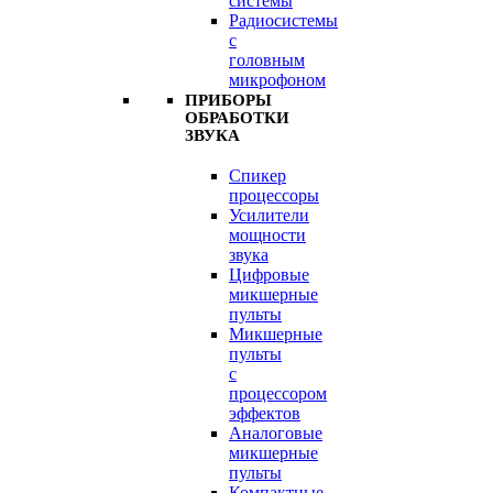
системы
Радиосистемы
с
головным
микрофоном
ПРИБОРЫ
ОБРАБОТКИ
ЗВУКА
Спикер
процессоры
Усилители
мощности
звука
Цифровые
микшерные
пульты
Микшерные
пульты
с
процессором
эффектов
Аналоговые
микшерные
пульты
Компактные