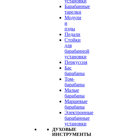
установки
Барабанные
тарелки
Модули
и
пэды
Педали
Стойки
для
барабанной
установки
Перкуссия
Бас
барабаны
Том-
барабаны
Малые
барабаны
Маршевые
барабаны
Электронные
барабанные
установки
ДУХОВЫЕ
ИНСТРУМЕНТЫ