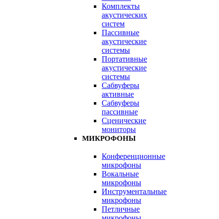
Комплекты
акустических
систем
Пассивные
акустические
системы
Портативные
акустические
системы
Сабвуферы
активные
Сабвуферы
пассивные
Сценические
мониторы
МИКРОФОНЫ
Конференционные
микрофоны
Вокальные
микрофоны
Инструментальные
микрофоны
Петличные
микрофоны