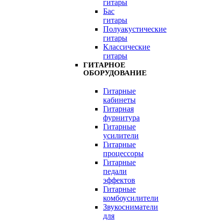
гитары
Бас
гитары
Полуакустические
гитары
Классические
гитары
ГИТАРНОЕ
ОБОРУДОВАНИЕ
Гитарные
кабинеты
Гитарная
фурнитура
Гитарные
усилители
Гитарные
процессоры
Гитарные
педали
эффектов
Гитарные
комбоусилители
Звукосниматели
для