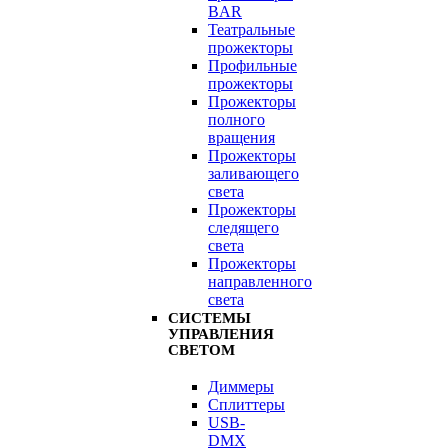
BAR
Театральные
прожекторы
Профильные
прожекторы
Прожекторы
полного
вращения
Прожекторы
заливающего
света
Прожекторы
следящего
света
Прожекторы
направленного
света
СИСТЕМЫ
УПРАВЛЕНИЯ
СВЕТОМ
Диммеры
Сплиттеры
USB-
DMX