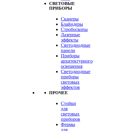
СВЕТОВЫЕ
ПРИБОРЫ
Сканеры
Блайндеры
Стробоскопы
Лазерные
эффекты
Светодиодные
панели
Приборы
архитектурного
освещения
Светодиодные
приборы
световых
эффектов
ПРОЧЕЕ
Стойки
для
световых
приборов
Фермы
для