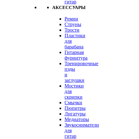
гитар
АКСЕССУАРЫ
Ремни
Струны
Трости
Пластики
для
барабана
Гитарная
фурнитура
Тренировочные
пэды
и
заглушки
Мостики
для
скрипки
Смычки
Пюпитры
Лигатуры
Медиаторы
Звукосниматели
для
гитар