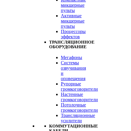
микшерные
пульты
Активные
микшерные
пульты
Процессоры
эффектов
ТРАНСЛЯЦИОННОЕ
ОБОРУДОВАНИЕ
Мегафоны
Системы
озвучивания
и
оповещения
Рупорные
громкоговорители
Настенные
громкоговорители
Потолочные
громкоговорители
Трансляционные
усилители
КОММУТАЦИОННЫЕ
КАБЕЛИ