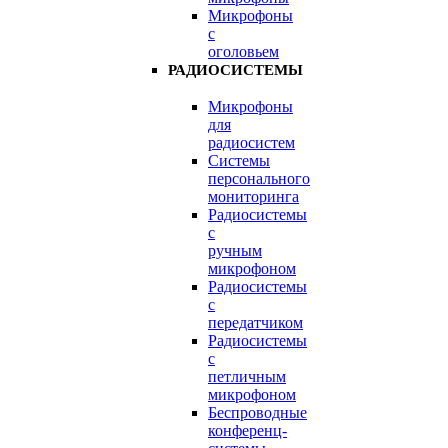
Микрофоны
с
оголовьем
РАДИОСИСТЕМЫ
Микрофоны
для
радиосистем
Системы
персонального
мониторинга
Радиосистемы
c
ручным
микрофоном
Радиосистемы
с
передатчиком
Радиосистемы
с
петличным
микрофоном
Беспроводные
конференц-