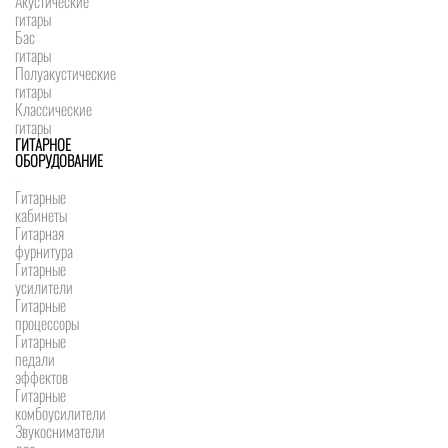
Акустические
гитары
Бас
гитары
Полуакустические
гитары
Классические
гитары
ГИТАРНОЕ
ОБОРУДОВАНИЕ
Гитарные
кабинеты
Гитарная
фурнитура
Гитарные
усилители
Гитарные
процессоры
Гитарные
педали
эффектов
Гитарные
комбоусилители
Звукосниматели