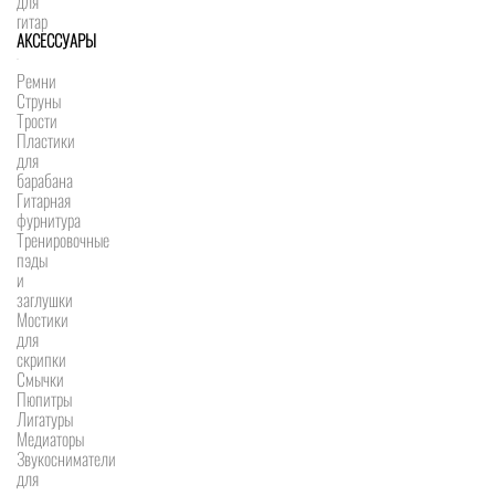
для
гитар
АКСЕССУАРЫ
Ремни
Струны
Трости
Пластики
для
барабана
Гитарная
фурнитура
Тренировочные
пэды
и
заглушки
Мостики
для
скрипки
Смычки
Пюпитры
Лигатуры
Медиаторы
Звукосниматели
для