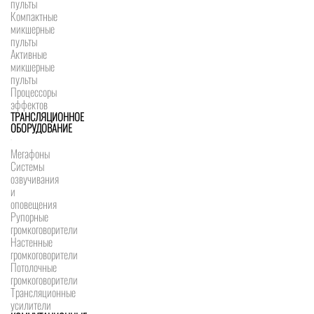
пульты
Компактные
микшерные
пульты
Активные
микшерные
пульты
Процессоры
эффектов
ТРАНСЛЯЦИОННОЕ
ОБОРУДОВАНИЕ
Мегафоны
Системы
озвучивания
и
оповещения
Рупорные
громкоговорители
Настенные
громкоговорители
Потолочные
громкоговорители
Трансляционные
усилители