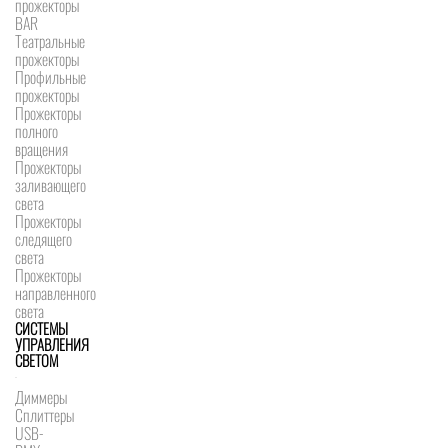
прожекторы
BAR
Театральные
прожекторы
Профильные
прожекторы
Прожекторы
полного
вращения
Прожекторы
заливающего
света
Прожекторы
следящего
света
Прожекторы
направленного
света
СИСТЕМЫ
УПРАВЛЕНИЯ
СВЕТОМ
Диммеры
Сплиттеры
USB-