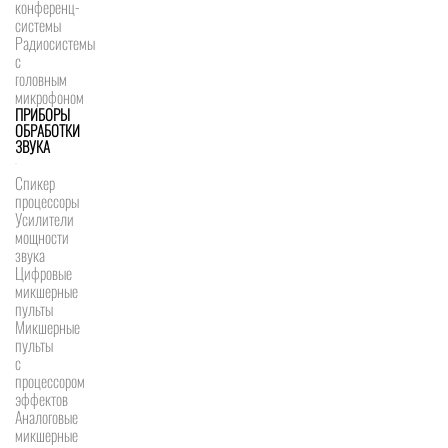
конференц-
системы
Радиосистемы
с
головным
микрофоном
ПРИБОРЫ
ОБРАБОТКИ
ЗВУКА
Спикер
процессоры
Усилители
мощности
звука
Цифровые
микшерные
пульты
Микшерные
пульты
с
процессором
эффектов
Аналоговые
микшерные