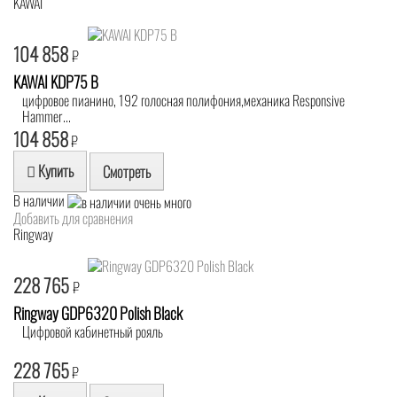
KAWAI
104 858
₽
KAWAI KDP75 B
цифровое пианино, 192 голосная полифония,механика Responsive
Hammer...
104 858
₽
Купить
Смотреть
В наличии
Добавить для сравнения
Ringway
228 765
₽
Ringway GDP6320 Polish Black
Цифровой кабинетный рояль
228 765
₽