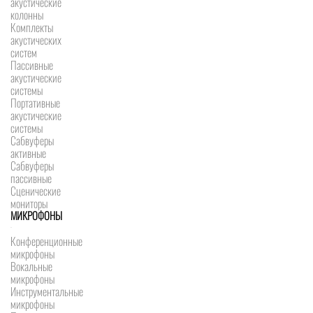
акустические
колонны
Комплекты
акустических
систем
Пассивные
акустические
системы
Портативные
акустические
системы
Сабвуферы
активные
Сабвуферы
пассивные
Сценические
мониторы
МИКРОФОНЫ
Конференционные
микрофоны
Вокальные
микрофоны
Инструментальные
микрофоны