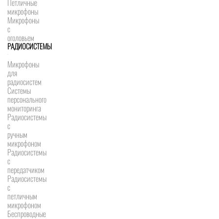
Петличные
микрофоны
Микрофоны
с
оголовьем
РАДИОСИСТЕМЫ
Микрофоны
для
радиосистем
Системы
персонального
мониторинга
Радиосистемы
c
ручным
микрофоном
Радиосистемы
с
передатчиком
Радиосистемы
с
петличным
микрофоном
Беспроводные