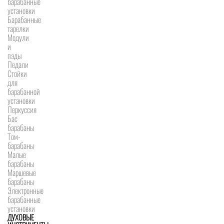
барабанные
установки
Барабанные
тарелки
Модули
и
пэды
Педали
Стойки
для
барабанной
установки
Перкуссия
Бас
барабаны
Том-
барабаны
Малые
барабаны
Маршевые
барабаны
Электронные
барабанные
установки
ДУХОВЫЕ